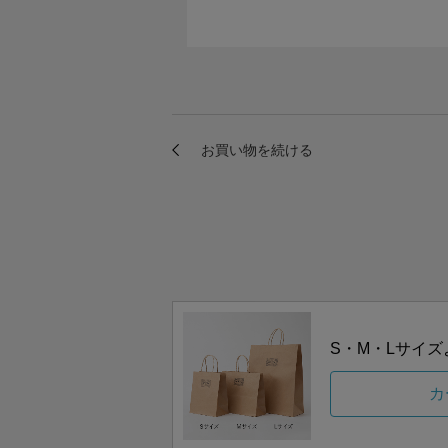
S・M・Lサイ
カ