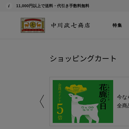
11,000円以上で送料・代引き手数料無料
特集
ショッピングカート
える-よりどり
今な
ャンペーン-
全商