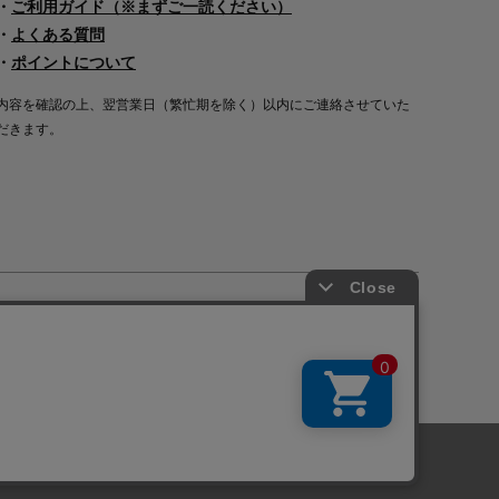
・
ご利用ガイド（※まずご一読ください）
・
よくある質問
・
ポイントについて
内容を確認の上、翌営業日（繁忙期を除く）以内にご連絡させていた
だきます。
Copyright©2000
-2026
Nakagawa Masashichi Shoten All Rights Reserved.
に関しては「
プライバシーポリシー
」を
承諾する