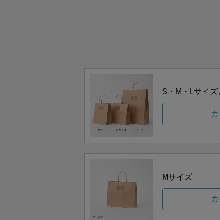
S・M・Lサイ
カ
Mサイズ
カ