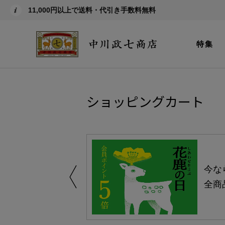
11,000円以上で送料・代引き手数料無料
特集
ショッピングカート
しい、植物由来
今な
。
全商