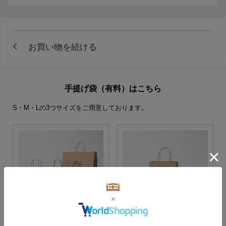
手提げ袋（有料）はこちら
S・M・Lの3つサイズをご用意しております。
S・M・Lサイズより当店に
Sサイズ