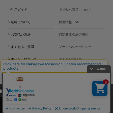
ご利用ガイド
中川政七商店について
└ 送料について
採用情報
└ お支払い方法
特定商取引法の表記
└ よくあるご質問
プライバシーポリシー
└ ポイントについて
法人のお客様の
お問い合わせ
個人のお客様の
お問い合わせ
当サイトでは、当サイト内における閲覧履歴・属性情報などの取得およ
Copyright©2000
-2026
び利便性向上のためにクッキー（Cookie）を使用いたします。詳細に
Nakagawa Masashichi Shoten All Rights Reserved.
関しては「
プライバシーポリシー
」をお読みください。
承諾する