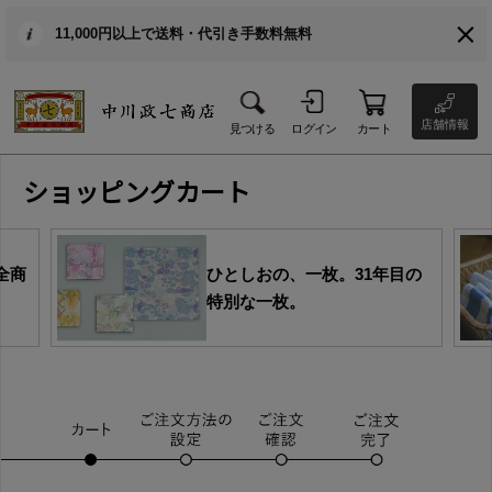
11,000円以上で送料・代引き手数料無料
店舗情報
見つける
ログイン
カート
ショッピングカート
全商
ひとしおの、一枚。31年目の
特別な一枚。