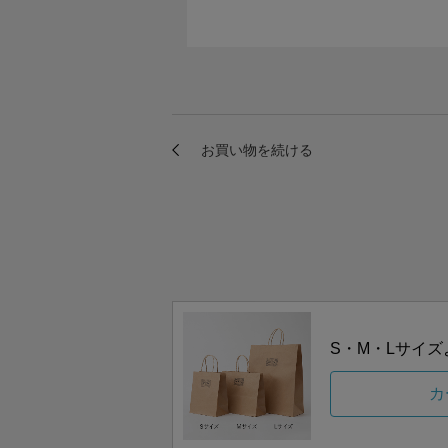
S・M・Lサイ
カ