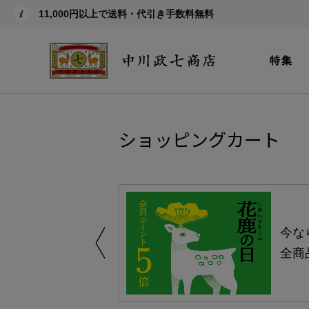
11,000円以上で送料・代引き手数料無料
特集
ショッピングカート
える-よりどり
今な
ャンペーン-
全商