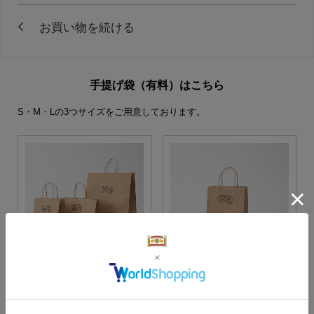
手提げ袋（有料）はこちら
S・M・Lの3つサイズをご用意しております。
S・M・Lサイズより当店に
Sサイズ
お任せ