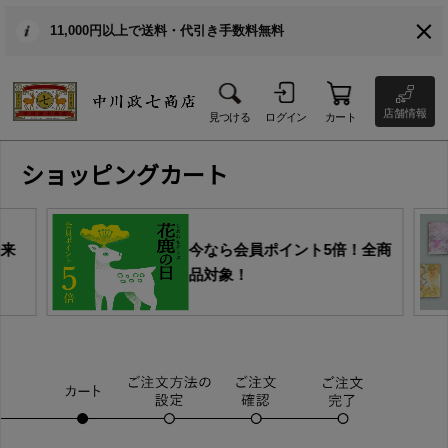
11,000円以上で送料・代引き手数料無料
店舗情報
見つける
ログイン
カート
ショッピングカート
由来
今なら会員ポイント5倍！全商
品対象！