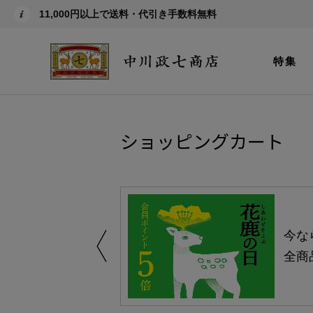
11,000円以上で送料・代引き手数料無料
特集
ショッピングカート
しい、植物由来
今な
。
全商