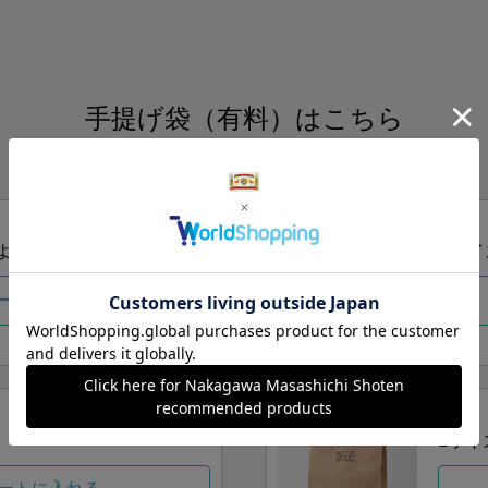
手提げ袋（有料）はこちら
S・M・Lの3つサイズをご用意しております。
ズより当店にお任せ
Sサイ
ートに入れる
Lサイ