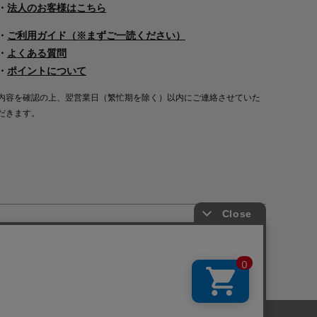
・
法人のお客様はこちら
・
ご利用ガイド（※まずご一読ください）
・
よくある質問
・
ポイントについて
内容を確認の上、翌営業日（繁忙期を除く）以内にご連絡させていた
だきます。
Copyright©2000
-2026
Nakagawa Masashichi Shoten All Rights Reserved.