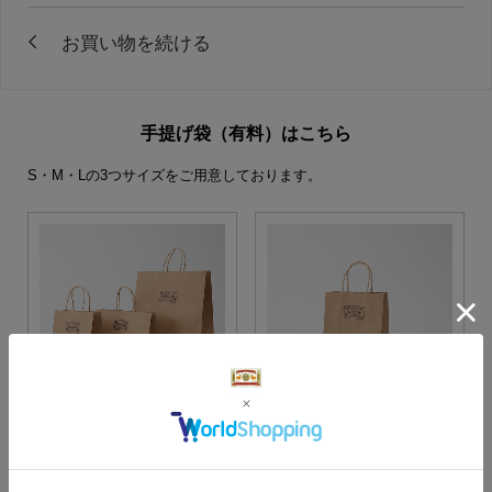
手提げ袋（有料）はこちら
S・M・Lの3つサイズをご用意しております。
S・M・Lサイズより当店に
Sサイズ
お任せ