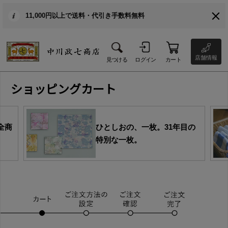
11,000円以上で送料・代引き手数料無料
店舗情報
見つける
ログイン
カート
ショッピングカート
全商
ひとしおの、一枚。31年目の
特別な一枚。