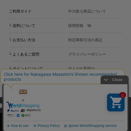
ご利用ガイド
中川政七商店について
└ 送料について
採用情報
└ お支払い方法
特定商取引法の表記
└ よくあるご質問
プライバシーポリシー
└ ポイントについて
法人のお客様の
お問い合わせ
個人のお客様の
お問い合わせ
当サイトでは、当サイト内における閲覧履歴・属性情報などの取得およ
Copyright©2000
-2026
び利便性向上のためにクッキー（Cookie）を使用いたします。詳細に
Nakagawa Masashichi Shoten All Rights Reserved.
関しては「
プライバシーポリシー
」をお読みください。
承諾する