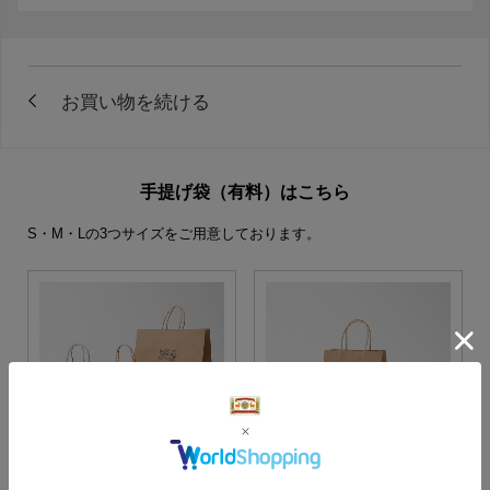
手提げ袋（有料）はこちら
S・M・Lの3つサイズをご用意しております。
S・M・Lサイズより当店に
Sサイズ