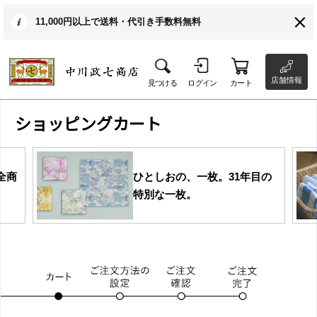
11,000円以上で送料・代引き手数料無料
店舗情報
見つける
ログイン
カート
ショッピングカート
全商
ひとしおの、一枚。31年目の
特別な一枚。