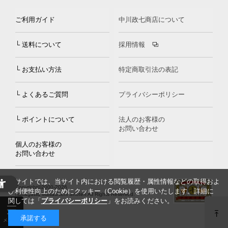
ご利用ガイド
中川政七商店について
└ 送料について
採用情報
└ お支払い方法
特定商取引法の表記
└ よくあるご質問
プライバシーポリシー
└ ポイントについて
法人のお客様の
お問い合わせ
個人のお客様の
お問い合わせ
当サイトでは、当サイト内における閲覧履歴・属性情報などの取得およ
Copyright©2000
-2026
び利便性向上のためにクッキー（Cookie）を使用いたします。詳細に
Nakagawa Masashichi Shoten All Rights Reserved.
関しては「
プライバシーポリシー
」をお読みください。
承諾する