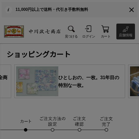
11,000円以上で送料・代引き手数料無料
店舗情報
見つける
ログイン
カート
ショッピングカート
全商
ひとしおの、一枚。31年目の
特別な一枚。