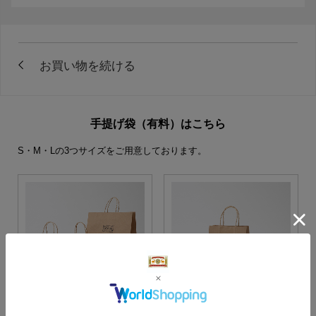
手提げ袋（有料）はこちら
S・M・Lの3つサイズをご用意しております。
S・M・Lサイズより当店に
Sサイズ