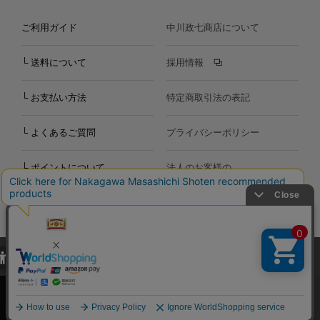
ご利用ガイド
中川政七商店について
└ 送料について
採用情報
└ お支払い方法
特定商取引法の表記
└ よくあるご質問
プライバシーポリシー
└ ポイントについて
法人のお客様の
お問い合わせ
個人のお客様の
お問い合わせ
当サイトでは、当サイト内における閲覧履歴・属性情報などの取得およ
Copyright©2000
-2026
び利便性向上のためにクッキー（Cookie）を使用いたします。詳細に
Nakagawa Masashichi Shoten All Rights Reserved.
関しては「
プライバシーポリシー
」をお読みください。
承諾する