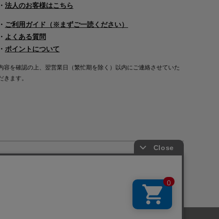
・
法人のお客様はこちら
・
ご利用ガイド（※まずご一読ください）
・
よくある質問
・
ポイントについて
内容を確認の上、翌営業日（繁忙期を除く）以内にご連絡させていた
だきます。
Copyright©2000
-2026
Nakagawa Masashichi Shoten All Rights Reserved.