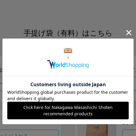
手提げ袋（有料）はこちら
S・M・Lの3つサイズをご用意しております。
ズより当店にお任せ
Sサイ
ートに入れる
Lサイ