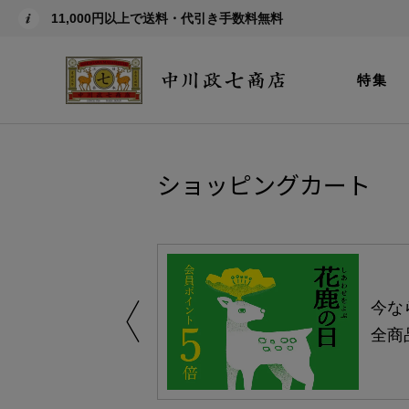
11,000円以上で送料・代引き手数料無料
特集
ショッピングカート
しい、植物由来
今な
。
全商