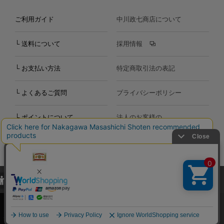
ご利用ガイド
中川政七商店について
└ 送料について
採用情報
└ お支払い方法
特定商取引法の表記
└ よくあるご質問
プライバシーポリシー
└ ポイントについて
法人のお客様の
お問い合わせ
個人のお客様の
お問い合わせ
当サイトでは、当サイト内における閲覧履歴・属性情報などの取得およ
Copyright©2000
-2026
び利便性向上のためにクッキー（Cookie）を使用いたします。詳細に
Nakagawa Masashichi Shoten All Rights Reserved.
関しては「
プライバシーポリシー
」をお読みください。
承諾する