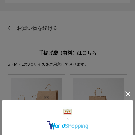
手提げ袋（有料）はこちら
S・M・Lの3つサイズをご用意しております。
S・M・Lサイズより当店に
Sサイズ