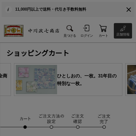
11,000円以上で送料・代引き手数料無料
店舗情報
見つける
ログイン
カート
ショッピングカート
全商
ひとしおの、一枚。31年目の
特別な一枚。