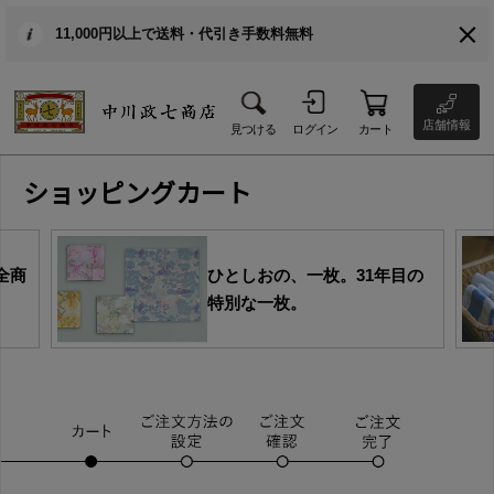
11,000円以上で送料・代引き手数料無料
店舗情報
見つける
ログイン
カート
ショッピングカート
全商
ひとしおの、一枚。31年目の
特別な一枚。