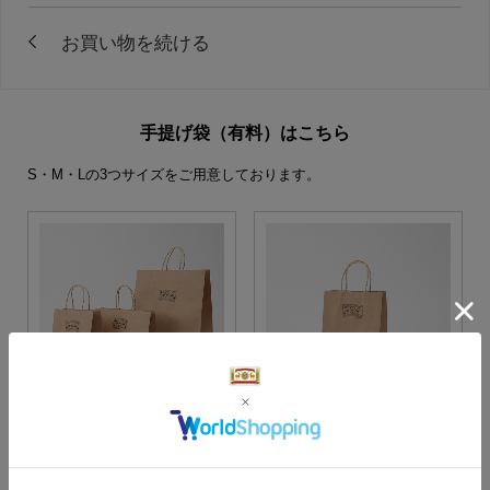
手提げ袋（有料）はこちら
S・M・Lの3つサイズをご用意しております。
S・M・Lサイズより当店に
Sサイズ
お任せ