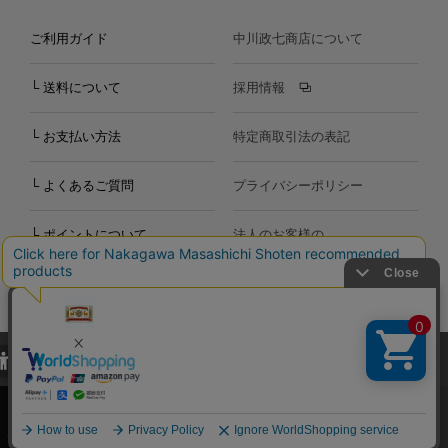
ご利用ガイド
中川政七商店について
└ 送料について
採用情報
└ お支払い方法
特定商取引法の表記
└ よくあるご質問
プライバシーポリシー
└ ポイントについて
法人のお客様の
お問い合わせ
個人のお客様の
お問い合わせ
当サイトでは、当サイト内における閲覧履歴・属性情報などの取得およ
Copyright©2000
-2026
び利便性向上のためにクッキー（Cookie）を使用いたします。詳細に
Nakagawa Masashichi Shoten All Rights Reserved.
関しては「
プライバシーポリシー
」をお読みください。
承諾する