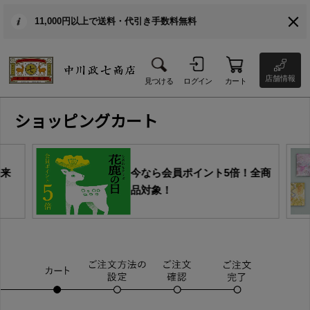
11,000円以上で送料・代引き手数料無料
店舗情報
見つける
ログイン
カート
ショッピングカート
由来
今なら会員ポイント5倍！全商
品対象！