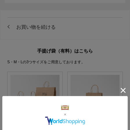
手提げ袋（有料）はこちら
S・M・Lの3つサイズをご用意しております。
S・M・Lサイズより当店に
Sサイズ