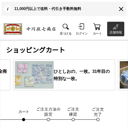
11,000円以上で送料・代引き手数料無料
店舗情報
見つける
ログイン
カート
ショッピングカート
全商
ひとしおの、一枚。31年目の
特別な一枚。