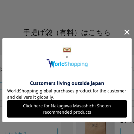
手提げ袋（有料）はこちら
S・M・Lの3つサイズをご用意しております。
ズより当店にお任せ
Sサイ
ートに入れる
Lサイ