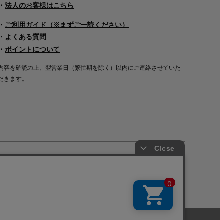
・
法人のお客様はこちら
・
ご利用ガイド（※まずご一読ください）
・
よくある質問
・
ポイントについて
内容を確認の上、翌営業日（繁忙期を除く）以内にご連絡させていた
だきます。
Copyright©2000
-2026
Nakagawa Masashichi Shoten All Rights Reserved.