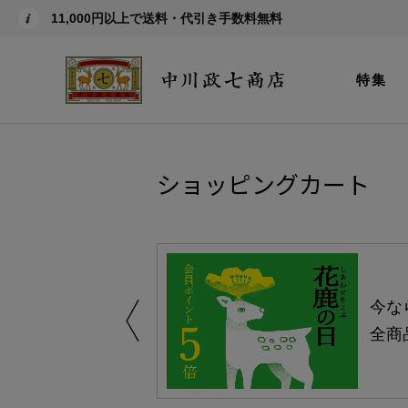
11,000円以上で送料・代引き手数料無料
特集
ショッピングカート
しい、植物由来
今な
。
全商