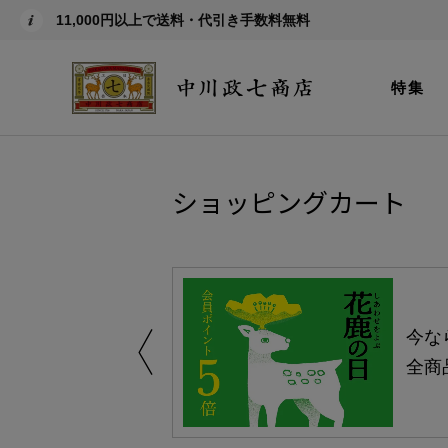
11,000円以上で送料・代引き手数料無料
特集
ショッピングカート
しい、植物由来
今な
。
全商