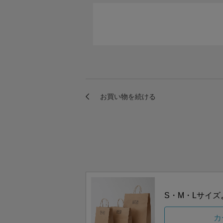
S・M・Lサイ
カ