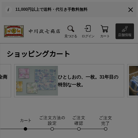
11,000円以上で送料・代引き手数料無料
店舗情報
見つける
ログイン
カート
ショッピングカート
全商
ひとしおの、一枚。31年目の
特別な一枚。