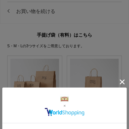
手提げ袋（有料）はこちら
S・M・Lの3つサイズをご用意しております。
S・M・Lサイズより当店に
Sサイズ
お任せ