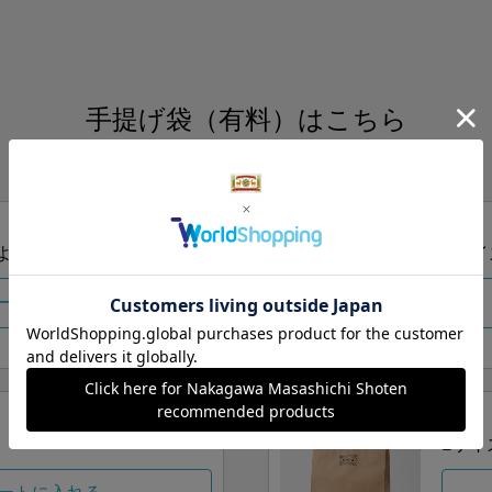
手提げ袋（有料）はこちら
S・M・Lの3つサイズをご用意しております。
ズより当店にお任せ
Sサイ
ートに入れる
Lサイ