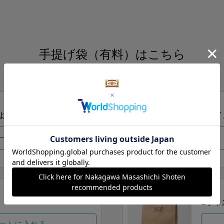
手提げ袋（有料）はこちら
S・M・Lの3つサイズをご用意しております。
ズより当店にお任せ
Sサイ
ートに入れる
Lサイ