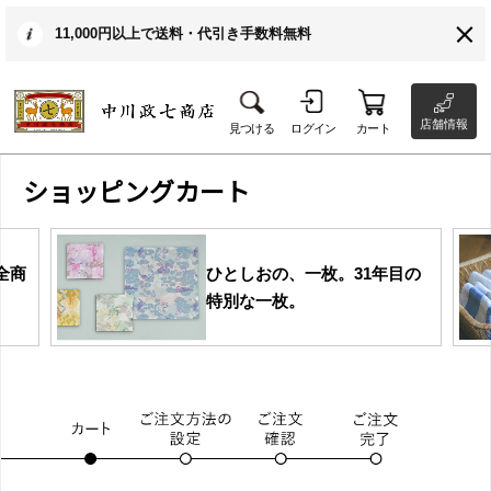
11,000円以上で送料・代引き手数料無料
店舗情報
見つける
ログイン
カート
ショッピングカート
全商
ひとしおの、一枚。31年目の
特別な一枚。