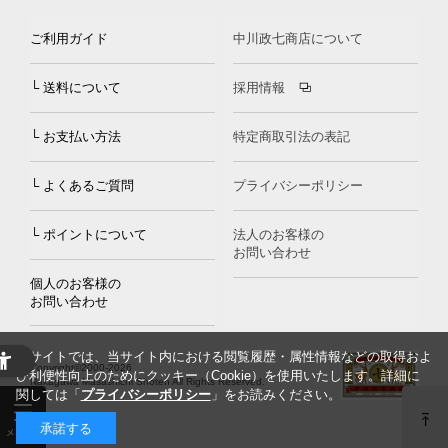
ご利用ガイド
中川政七商店について
└ 送料について
採用情報
└ お支払い方法
特定商取引法の表記
└ よくあるご質問
プライバシーポリシー
└ ポイントについて
法人のお客様の
お問い合わせ
個人のお客様の
お問い合わせ
当サイトでは、当サイト内における閲覧履歴・属性情報などの取得およ
Copyright©2000
-2026
び利便性向上のためにクッキー（Cookie）を使用いたします。詳細に
Nakagawa Masashichi Shoten All Rights Reserved.
関しては「
プライバシーポリシー
」をお読みください。
承諾する