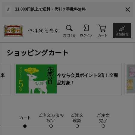
11,000円以上で送料・代引き手数料無料
店舗情報
見つける
ログイン
カート
ショッピングカート
由来
今なら会員ポイント5倍！全商
品対象！