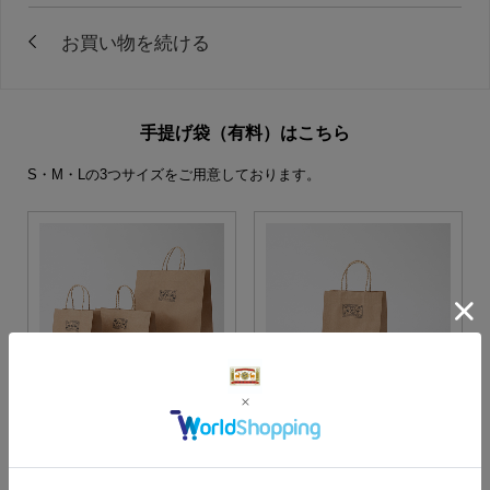
手提げ袋（有料）はこちら
S・M・Lの3つサイズをご用意しております。
S・M・Lサイズより当店に
Sサイズ
お任せ