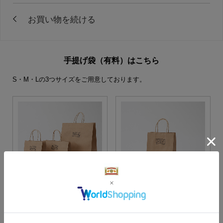
手提げ袋（有料）はこちら
S・M・Lの3つサイズをご用意しております。
S・M・Lサイズより当店に
Sサイズ
お任せ