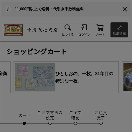
11,000円以上で送料・代引き手数料無料
店舗情報
見つける
ログイン
カート
ショッピングカート
全商
ひとしおの、一枚。31年目の
特別な一枚。