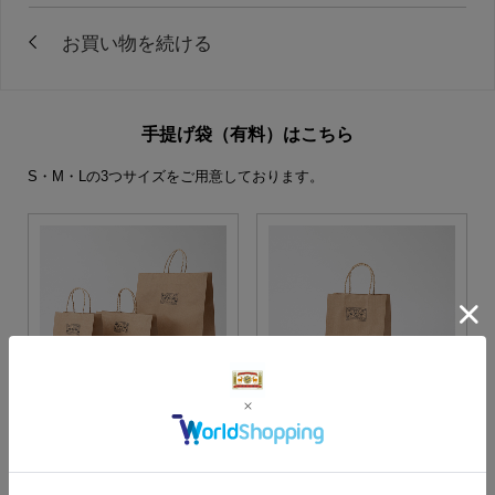
手提げ袋（有料）はこちら
S・M・Lの3つサイズをご用意しております。
S・M・Lサイズより当店に
Sサイズ
お任せ