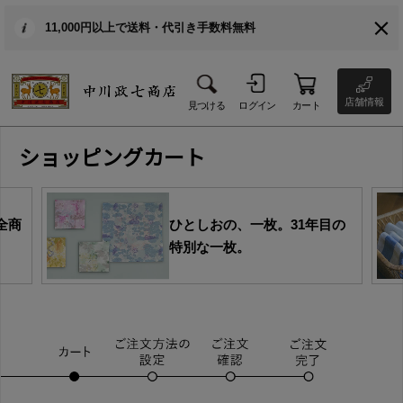
11,000円以上で送料・代引き手数料無料
店舗情報
見つける
ログイン
カート
ショッピングカート
全商
ひとしおの、一枚。31年目の
特別な一枚。