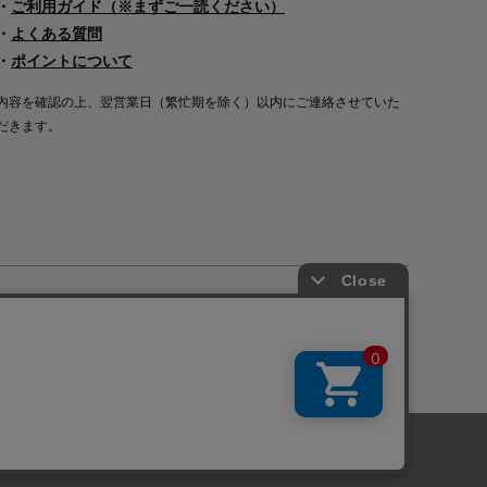
・
ご利用ガイド（※まずご一読ください）
・
よくある質問
・
ポイントについて
内容を確認の上、翌営業日（繁忙期を除く）以内にご連絡させていた
だきます。
Copyright©2000
-2026
Nakagawa Masashichi Shoten All Rights Reserved.
に関しては「
プライバシーポリシー
」を
承諾する