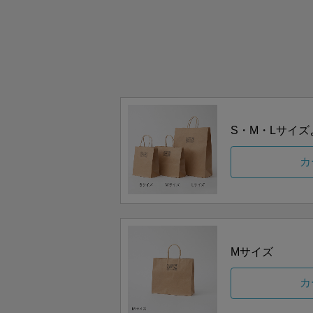
S・M・Lサイ
カ
Mサイズ
カ