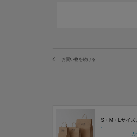
S・M・Lサイ
カ