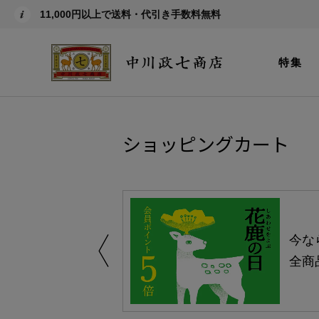
11,000円以上で送料・代引き手数料無料
特集
ショッピングカート
える-よりどり
今な
ャンペーン-
全商