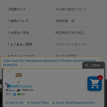
ご利用ガイド
中川政七商店について
└ 送料について
採用情報
└ お支払い方法
特定商取引法の表記
└ よくあるご質問
プライバシーポリシー
└ ポイントについて
法人のお客様の
お問い合わせ
個人のお客様の
お問い合わせ
当サイトでは、当サイト内における閲覧履歴・属性情報などの取得およ
Copyright©2000
-2026
び利便性向上のためにクッキー（Cookie）を使用いたします。詳細に
Nakagawa Masashichi Shoten All Rights Reserved.
関しては「
プライバシーポリシー
」をお読みください。
承諾する