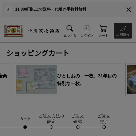
11,000円以上で送料・代引き手数料無料
店舗情報
見つける
ログイン
カート
ショッピングカート
全商
ひとしおの、一枚。31年目の
特別な一枚。