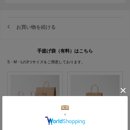
手提げ袋（有料）はこちら
S・M・Lの3つサイズをご用意しております。
S・M・Lサイズより当店に
Sサイズ