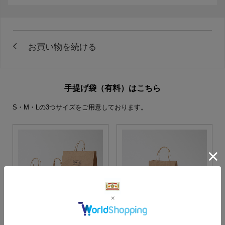
手提げ袋（有料）はこちら
S・M・Lの3つサイズをご用意しております。
S・M・Lサイズより当店に
Sサイズ