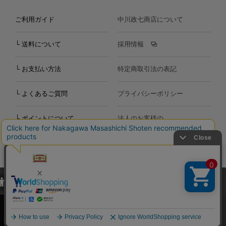
ご利用ガイド
中川政七商店について
└ 送料について
採用情報
└ お支払い方法
特定商取引法の表記
└ よくあるご質問
プライバシーポリシー
└ ポイントについて
法人のお客様の
お問い合わせ
個人のお客様の
お問い合わせ
当サイトでは、当サイト内における閲覧履歴・属性情報などの取得およ
Copyright©2000
-2026
び利便性向上のためにクッキー（Cookie）を使用いたします。詳細に
Nakagawa Masashichi Shoten All Rights Reserved.
関しては「
プライバシーポリシー
」をお読みください。
承諾する