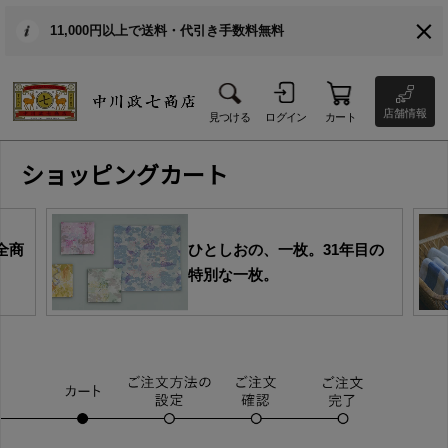
11,000円以上で送料・代引き手数料無料
店舗情報
見つける
ログイン
カート
ショッピングカート
全商
ひとしおの、一枚。31年目の
特別な一枚。