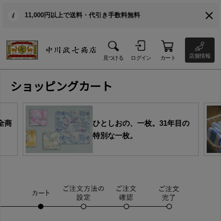
11,000円以上で送料・代引き手数料無料
店舗情報
見つける
ログイン
カート
ショッピングカート
全商
ひとしおの、一枚。31年目の
特別な一枚。