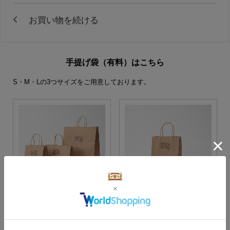
手提げ袋（有料）はこちら
S・M・Lの3つサイズをご用意しております。
S・M・Lサイズより当店に
Sサイズ
お任せ