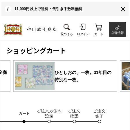
11,000円以上で送料・代引き手数料無料
店舗情報
見つける
ログイン
カート
ショッピングカート
全商
ひとしおの、一枚。31年目の
特別な一枚。