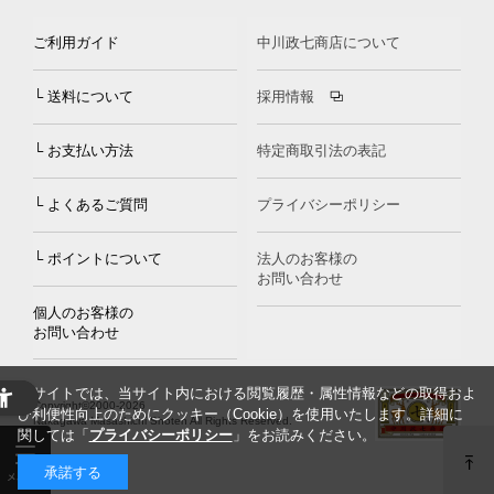
ご利用ガイド
中川政七商店について
└ 送料について
採用情報
└ お支払い方法
特定商取引法の表記
└ よくあるご質問
プライバシーポリシー
└ ポイントについて
法人のお客様の
お問い合わせ
個人のお客様の
お問い合わせ
当サイトでは、当サイト内における閲覧履歴・属性情報などの取得およ
Copyright©2000
-2026
び利便性向上のためにクッキー（Cookie）を使用いたします。詳細に
Nakagawa Masashichi Shoten All Rights Reserved.
関しては「
プライバシーポリシー
」をお読みください。
承諾する