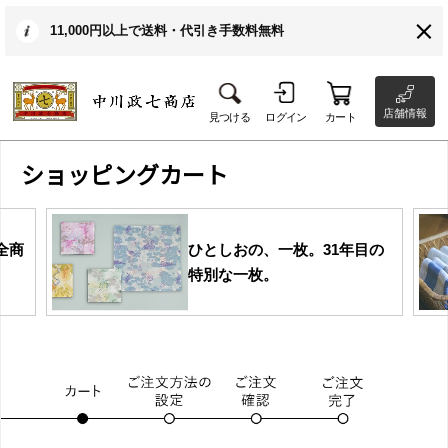
11,000円以上で送料・代引き手数料無料
店舗情報
見つける
ログイン
カート
ショッピングカート
全商
ひとしおの、一枚。31年目の
特別な一枚。