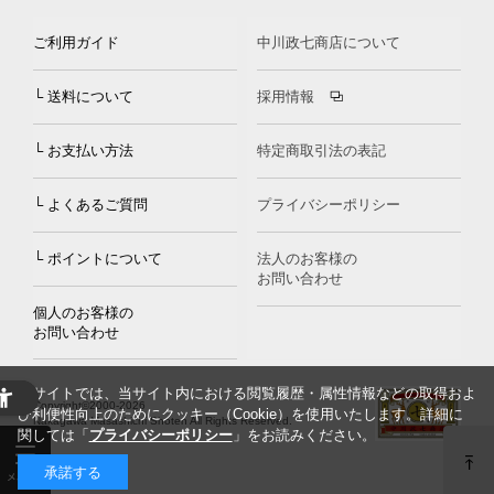
ご利用ガイド
中川政七商店について
└ 送料について
採用情報
└ お支払い方法
特定商取引法の表記
└ よくあるご質問
プライバシーポリシー
└ ポイントについて
法人のお客様の
お問い合わせ
個人のお客様の
お問い合わせ
当サイトでは、当サイト内における閲覧履歴・属性情報などの取得およ
Copyright©2000
-2026
び利便性向上のためにクッキー（Cookie）を使用いたします。詳細に
Nakagawa Masashichi Shoten All Rights Reserved.
関しては「
プライバシーポリシー
」をお読みください。
承諾する