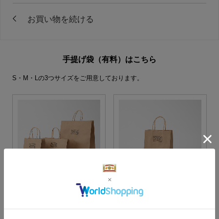
手提げ袋（有料）はこちら
S・M・Lの3つサイズをご用意しております。
S・M・Lサイズより当店に
Sサイズ
お任せ