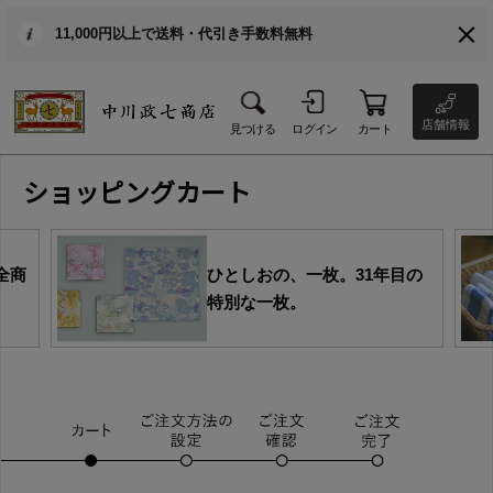
11,000円以上で送料・代引き手数料無料
店舗情報
見つける
ログイン
カート
ショッピングカート
全商
ひとしおの、一枚。31年目の
特別な一枚。