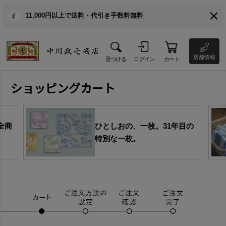
11,000円以上で送料・代引き手数料無料
店舗情報
見つける
ログイン
カート
ショッピングカート
全商
ひとしおの、一枚。31年目の
特別な一枚。