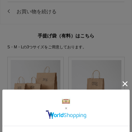
手提げ袋（有料）はこちら
S・M・Lの3つサイズをご用意しております。
S・M・Lサイズより当店に
Sサイズ
お任せ