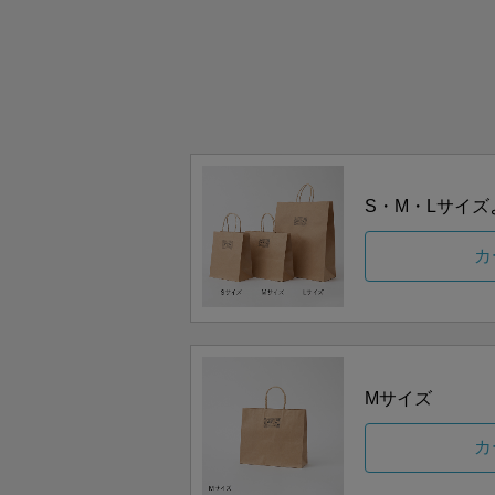
S・M・Lサイ
カ
Mサイズ
カ