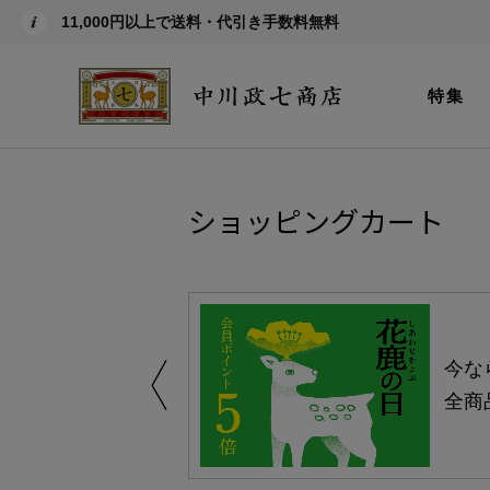
11,000円以上で送料・代引き手数料無料
特集
ショッピングカート
しい、植物由来
今な
。
全商