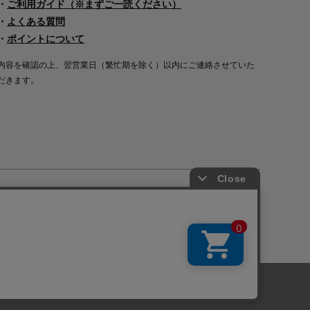
・
ご利用ガイド（※まずご一読ください）
・
よくある質問
・
ポイントについて
内容を確認の上、翌営業日（繁忙期を除く）以内にご連絡させていた
だきます。
Copyright©2000
-2026
Nakagawa Masashichi Shoten All Rights Reserved.
に関しては「
プライバシーポリシー
」を
承諾する