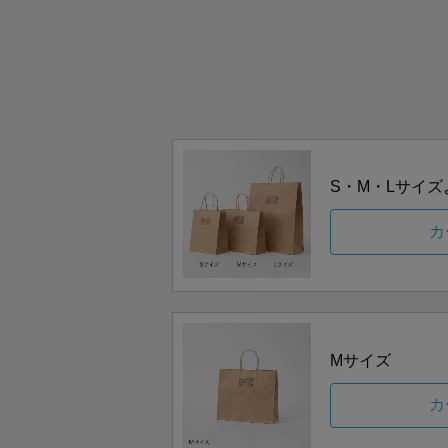
S・M・Lサイ
カ
Mサイズ
カ