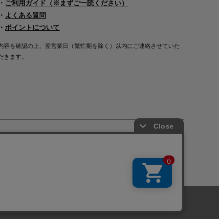
・
ご利用ガイド（※まずご一読ください）
・
よくある質問
・
ポイントについて
内容を確認の上、翌営業日（繁忙期を除く）以内にご連絡させていた
だきます。
Copyright©2000
-2026
Nakagawa Masashichi Shoten All Rights Reserved.
に関しては「
プライバシーポリシー
」を
承諾する