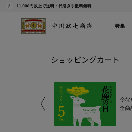
11,000円以上で送料・代引き手数料無料
特集
ショッピングカート
しい、植物由来
今な
。
全商