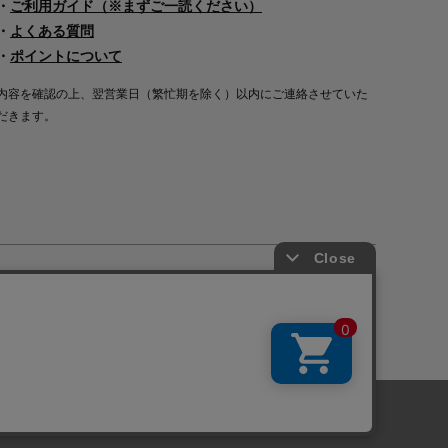
・
ご利用ガイド（※まずご一読ください）
・
よくある質問
・
ポイントについて
内容を確認の上、翌営業日（繁忙期を除く）以内にご連絡させていた
だきます。
Copyright©2000
-2026
Nakagawa Masashichi Shoten All Rights Reserved.
に関しては「
プライバシーポリシー
」を
承諾する