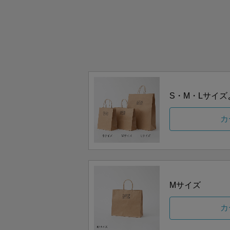
S・M・Lサイ
カ
Mサイズ
カ