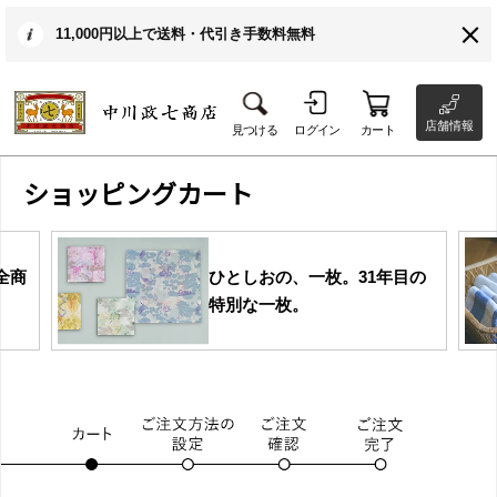
11,000円以上で送料・代引き手数料無料
店舗情報
見つける
ログイン
カート
ショッピングカート
全商
ひとしおの、一枚。31年目の
特別な一枚。