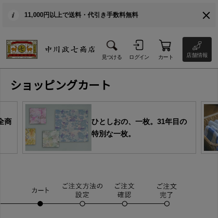
11,000円以上で送料・代引き手数料無料
店舗情報
見つける
ログイン
カート
ショッピングカート
全商
ひとしおの、一枚。31年目の
特別な一枚。