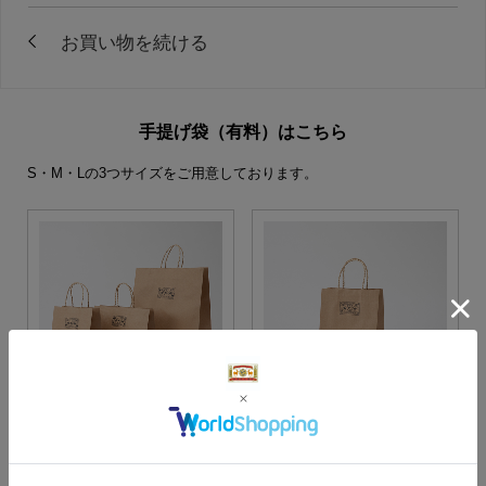
手提げ袋（有料）はこちら
S・M・Lの3つサイズをご用意しております。
S・M・Lサイズより当店に
Sサイズ
お任せ