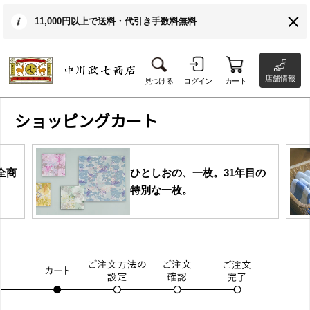
11,000円以上で送料・代引き手数料無料
店舗情報
見つける
ログイン
カート
ショッピングカート
全商
ひとしおの、一枚。31年目の
特別な一枚。