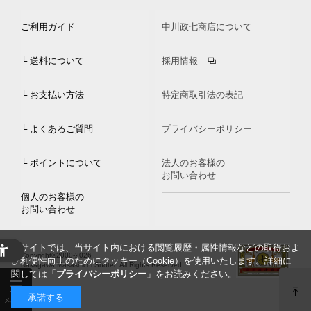
ご利用ガイド
中川政七商店について
└ 送料について
採用情報
└ お支払い方法
特定商取引法の表記
└ よくあるご質問
プライバシーポリシー
└ ポイントについて
法人のお客様の
お問い合わせ
個人のお客様の
お問い合わせ
当サイトでは、当サイト内における閲覧履歴・属性情報などの取得およ
Copyright©2000
-2026
び利便性向上のためにクッキー（Cookie）を使用いたします。詳細に
Nakagawa Masashichi Shoten All Rights Reserved.
関しては「
プライバシーポリシー
」をお読みください。
承諾する