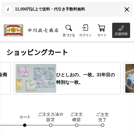
11,000円以上で送料・代引き手数料無料
店舗情報
見つける
ログイン
カート
ショッピングカート
全商
ひとしおの、一枚。31年目の
特別な一枚。