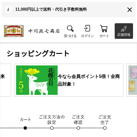
11,000円以上で送料・代引き手数料無料
店舗情報
見つける
ログイン
カート
ショッピングカート
今なら会員ポイント5倍！全商
ひ
品対象！
特