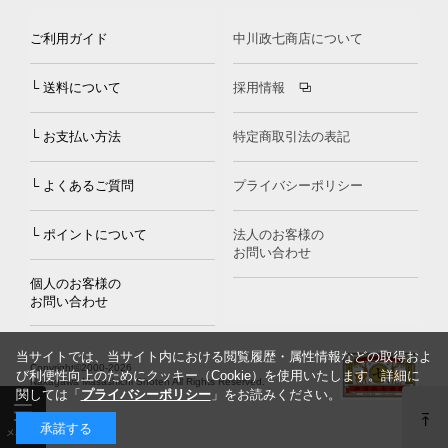
ご利用ガイド
中川政七商店について
└ 送料について
採用情報
└ お支払い方法
特定商取引法の表記
└ よくあるご質問
プライバシーポリシー
└ ポイントについて
法人のお客様の
お問い合わせ
個人のお客様の
お問い合わせ
当サイトでは、当サイト内における閲覧履歴・属性情報などの取得およ
Copyright©2000
-2026
び利便性向上のためにクッキー（Cookie）を使用いたします。詳細に
Nakagawa Masashichi Shoten All Rights Reserved.
関しては「
プライバシーポリシー
」をお読みください。
承諾する