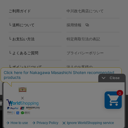
ご利用ガイド
中川政七商店について
└ 送料について
採用情報
└ お支払い方法
特定商取引法の表記
└ よくあるご質問
プライバシーポリシー
└ ポイントについて
法人のお客様の
お問い合わせ
個人のお客様の
お問い合わせ
当サイトでは、当サイト内における閲覧履歴・属性情報などの取得およ
Copyright©2000
-2026
び利便性向上のためにクッキー（Cookie）を使用いたします。詳細に
Nakagawa Masashichi Shoten All Rights Reserved.
関しては「
プライバシーポリシー
」をお読みください。
承諾する