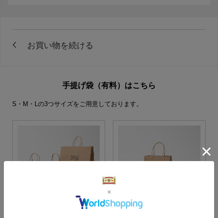
手提げ袋（有料）はこちら
S・M・Lの3つサイズをご用意しております。
S・M・Lサイズより当店に
Sサイズ