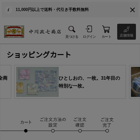
11,000円以上で送料・代引き手数料無料
店舗情報
見つける
ログイン
カート
ショッピングカート
全商
ひとしおの、一枚。31年目の
特別な一枚。