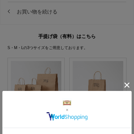
手提げ袋（有料）はこちら
S・M・Lの3つサイズをご用意しております。
S・M・Lサイズより当店に
Sサイズ
お任せ