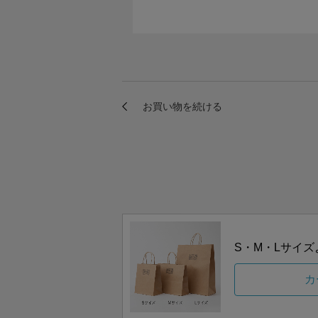
S・M・Lサイ
カ