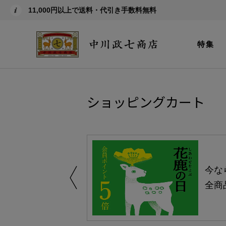
11,000円以上で送料・代引き手数料無料
特集
ショッピングカート
しい、植物由来
今な
。
全商