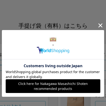
手提げ袋（有料）はこちら
S・M・Lの3つサイズをご用意しております。
ズより当店にお任せ
Sサイ
ートに入れる
Lサイ