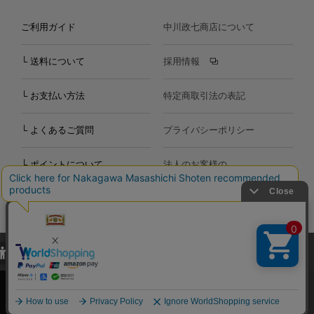
ご利用ガイド
中川政七商店について
└ 送料について
採用情報
└ お支払い方法
特定商取引法の表記
└ よくあるご質問
プライバシーポリシー
└ ポイントについて
法人のお客様の
お問い合わせ
個人のお客様の
お問い合わせ
当サイトでは、当サイト内における閲覧履歴・属性情報などの取得およ
Copyright©2000
-2026
び利便性向上のためにクッキー（Cookie）を使用いたします。詳細に
Nakagawa Masashichi Shoten All Rights Reserved.
関しては「
プライバシーポリシー
」をお読みください。
承諾する