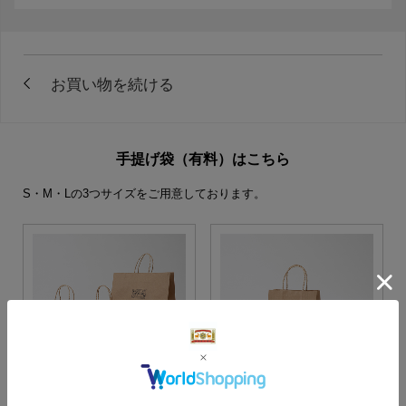
手提げ袋（有料）はこちら
S・M・Lの3つサイズをご用意しております。
S・M・Lサイズより当店に
Sサイズ