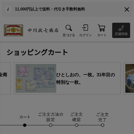
11,000円以上で送料・代引き手数料無料
店舗情報
見つける
ログイン
カート
ショッピングカート
全商
ひとしおの、一枚。31年目の
特別な一枚。