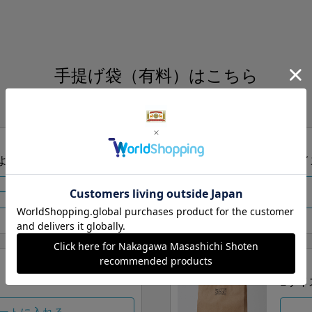
手提げ袋（有料）はこちら
S・M・Lの3つサイズをご用意しております。
ズより当店にお任せ
Sサイ
ートに入れる
Lサイ