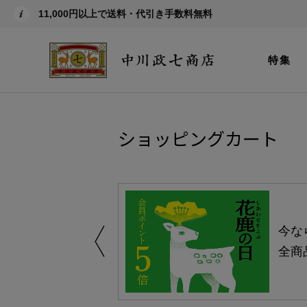
11,000円以上で送料・代引き手数料無料
特集
ショッピングカート
しい、植物由来
今な
。
全商