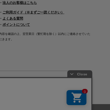
・
法人のお客様はこちら
・
ご利用ガイド（※まずご一読ください）
・
よくある質問
・
ポイントについて
内容を確認の上、翌営業日（繁忙期を除く）以内にご連絡させていた
だきます。
Copyright©2000
-2026
Nakagawa Masashichi Shoten All Rights Reserved.