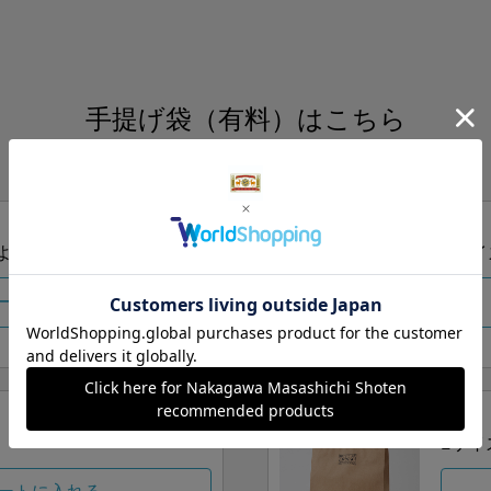
手提げ袋（有料）はこちら
S・M・Lの3つサイズをご用意しております。
ズより当店にお任せ
Sサイ
ートに入れる
Lサイ