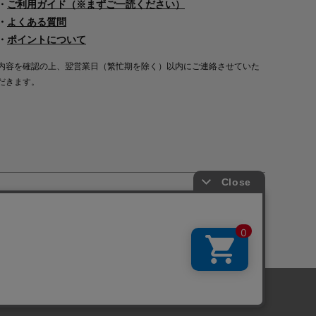
・
ご利用ガイド（※まずご一読ください）
・
よくある質問
・
ポイントについて
内容を確認の上、翌営業日（繁忙期を除く）以内にご連絡させていた
だきます。
Copyright©2000
-2026
Nakagawa Masashichi Shoten All Rights Reserved.
に関しては「
プライバシーポリシー
」を
承諾する