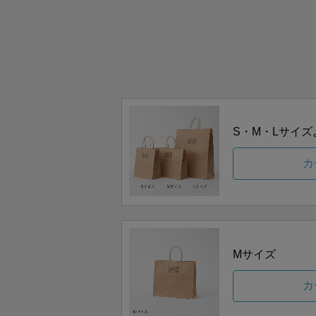
S・M・Lサイ
カ
Mサイズ
カ