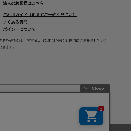
・
法人のお客様はこちら
・
ご利用ガイド（※まずご一読ください）
・
よくある質問
・
ポイントについて
内容を確認の上、翌営業日（繁忙期を除く）以内にご連絡させていた
だきます。
Copyright©2000
-2026
Nakagawa Masashichi Shoten All Rights Reserved.