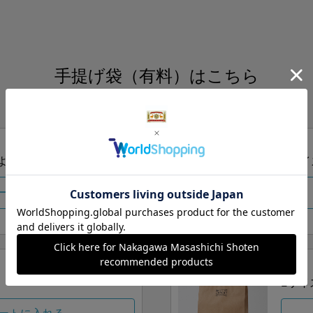
手提げ袋（有料）はこちら
S・M・Lの3つサイズをご用意しております。
ズより当店にお任せ
Sサイ
ートに入れる
Lサイ